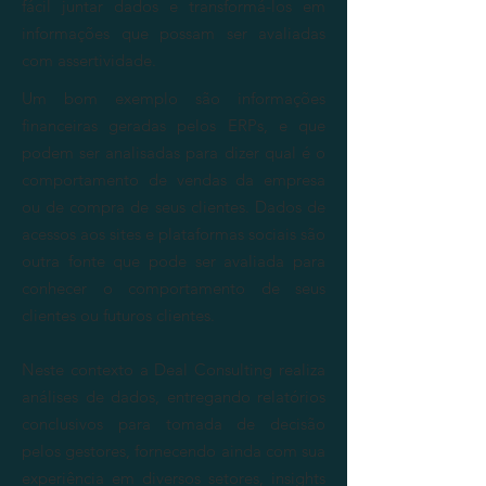
fácil juntar dados e transformá-los em
informações que possam ser avaliadas
com assertividade.
Um bom exemplo são informações
financeiras geradas pelos ERPs, e que
podem ser analisadas para dizer qual é o
comportamento de vendas da empresa
ou de compra de seus clientes. Dados de
acessos aos sites e plataformas sociais são
outra fonte que pode ser avaliada para
conhecer o comportamento de seus
clientes ou futuros clientes.
Neste contexto a Deal Consulting realiza
análises de dados, entregando relatórios
conclusivos para tomada de decisão
pelos gestores, fornecendo ainda com sua
experiência em diversos setores, insights