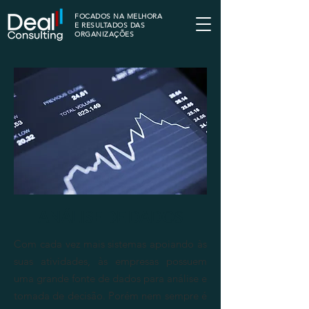
FOCADOS NA MELHORA
E RESULTADOS DAS
ORGANIZAÇÕES
ANÁLISE DE DADOS
Com cada vez mais sistemas apoiando às
suas atividades, às empresas possuem
uma grande fonte de dados para análise e
tomada de decisão. Porém nem sempre é