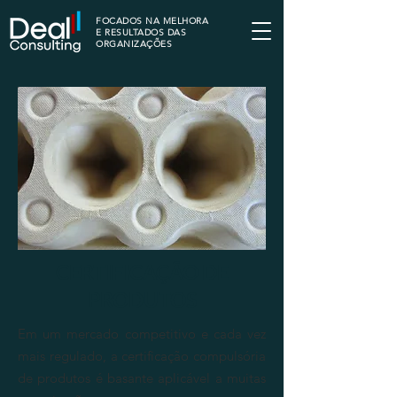
FOCADOS NA MELHORA
E RESULTADOS DAS
ORGANIZAÇÕES
CERTIFICAÇÃO DE
PRODUTOS
Em um mercado competitivo e cada vez
mais regulado, a certificação compulsória
de produtos é basante aplicável a muitas