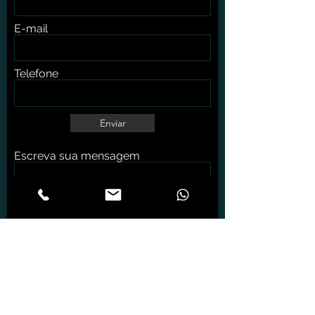
E-mail
Telefone
Enviar
Escreva sua mensagem
contato@dealconsulting.com.br
(11) 94012 2539